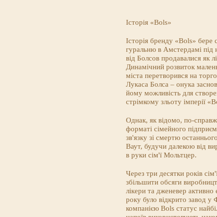
Історія «Bols»
Історія бренду «Bols» бере 
гуральню в Амстердамі під н
від Болсов продавалися як л
Динамічний розвиток маленьк
міста перетворився на торго
Лукаса Болса – онука заснов
йому можливість для створе
стрімкому зльоту імперії «B
Однак, як відомо, по-справж
форматі сімейного підприємс
зв'язку зі смертю останньо
Ваут, будучи далекою від ви
в руки сім'ї Мольтцер.
Через три десятки років сім
збільшити обсяги виробницт
лікери та дженевер активно 
року було відкрито завод у 
компанією Bols статус найбі