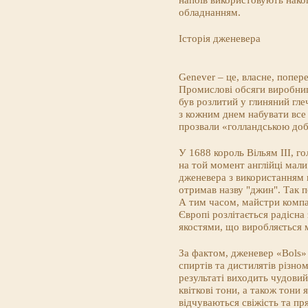
напоїв використовують накоп
обладнанням.
Історія дженевера
Genever – це, власне, попе
Промислові обсяги виробницт
був розлитий у глиняний гл
з кожним днем набувати все 
прозвали «голландською до
У 1688 король Вільям III, г
на той момент англійці мали
дженевера з використанням н
отримав назву "джин". Так п
А тим часом, майстри компан
Європі розлітається радісн
якостями, що виробляється 
За фактом, дженевер «Bols»
спиртів та дистилятів різно
результаті виходить чудови
квіткові тони, а також тони
відчуваються свіжість та пр