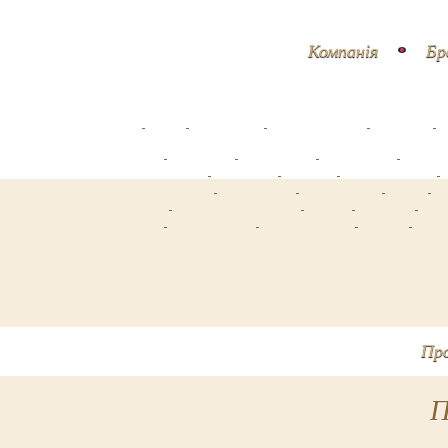
Компанія
Бр
Про
П