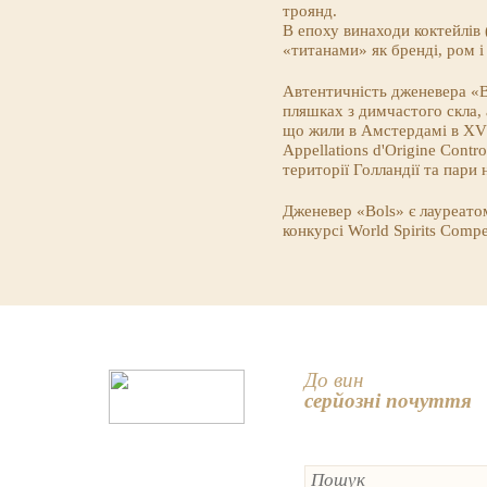
троянд.
В епоху винаходи коктейлів 
«титанами» як бренді, ром і
Автентичність дженевера «Bo
пляшках з димчастого скла,
що жили в Амстердамі в XVI
Appellations d'Origine Contr
території Голландії та пари
Дженевер «Bols» є лауреатом
конкурсі World Spirits Comp
До вин
серйозні почуття