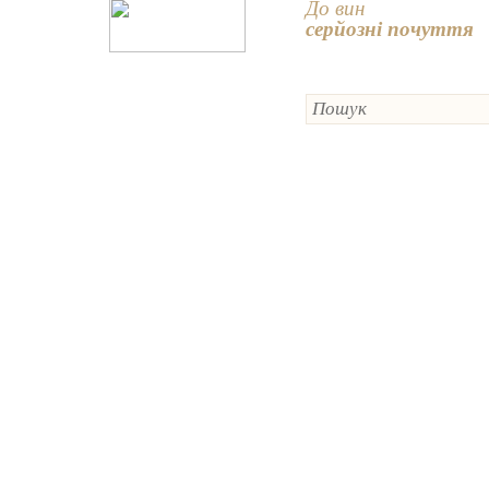
До вин
серйозні почуття