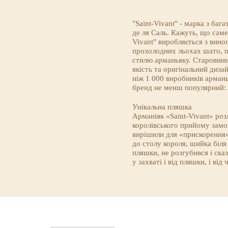
"Saint-Vivant" - марка з ба
де ля Саль. Кажуть, що саме
Vivant" виробляється з вино
прохолодних льохах шато, п
стилю арманьяку. Старовинні
якість та оригінальний диза
ніж 1 000 виробників арман
бренд не менш популярний: 
Унікальна пляшка
Арманіяк «Saint-Vivant» роз
королівського прийому замо
вирішили для «прискорення»
до столу короля, шийка біля
пляшки, не розгубився і сказ
у захваті і від пляшки, і від